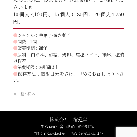
さいませ。
10個入2,160円、15個入3,180円、20個入4,250
円。
●
ジャンル：生菓子/焼き菓子
●
個数：1個
●
販売期間：通年
●
原料：白あん、砂糖、鶏卵、無塩バター、味醂、塩漬
け桜花
●
消費期限：2週間以上
●
保存方法：直射日光をさけ、早めにお召し上り下さ
い。
≪一覧へ戻る
株式会社 清進堂
〒930-0071 富山県富山市平吹町4-1
TEL：076-424-8430
FAX：076-424-8435